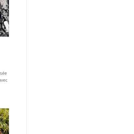
usée
avec