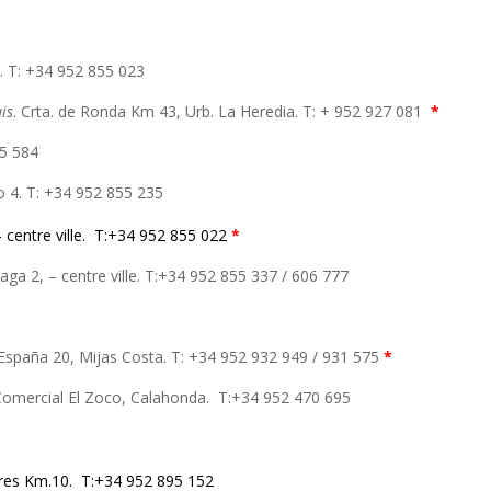
8. T: +34 952 855 023
is
. Crta. de Ronda Km 43, Urb. La Heredia. T: + 952 927 081
*
55 584
 4. T: +34 952 855 235
 centre ville. T:+34 952 855 022
*
aga 2, – centre ville. T:+34 952 855 337 / 606 777
España 20, Mijas Costa. T: +34 952 932 949 / 931 575
*
Comercial El Zoco, Calahonda. T:+34 952 470 695
res Km.10. T:+34 952 895 152