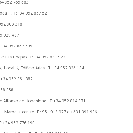
+34 952 765 683
Local 1. T:+34 952 857 521
 952 903 318
65 029 487
T:+34 952 867 599
rtie Las Chapas. T:+34 952 831 922
k, Local K, Edificio Aries. T:+34 952 826 184
T:+34 952 861 382
858 858
ipe Alfonso de Hohenlohe. T:+34 952 814 371
0, Marbella centre. T :
951 913 927 ou 631 391 936
T:+34 952 776 190