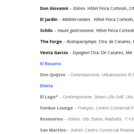
Don Giovanni
–
Italien.
Hôtel Finca Cortesín, C
El Jardin
–
Méditerranéen.
Hôtel Finca Cortesín
Schilo
–
Haute gastronomie.
Hôtel Finca Cortes
The Forge
–
Rustique/sympa.
Ctra. de Casares,
Venta Garcia
–
Espagnol
Ctra. De Casares, MA
El Rosario
Don Quijote
–
Contemporaine.
Urbanizacion El 
Elviria
El Lago*
–
Contemporaine.
Green Life Golf, Urb
Fondue Lounge
–
Français.
Centro Comercial Pi
Rosmarino
–
Italien.
Urb. Elviria, Marbella. T:
San Martino
–
Italien
. Centro Comercial Pinares