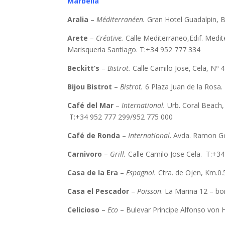
Marbella
Aralia
–
Méditerranéen.
Gran Hotel Guadalpin, 
Arete
–
Créative.
Calle Mediterraneo,Edif. Medit
Marisqueria Santiago. T:+34 952 777 334
Beckitt’s
–
Bistrot.
Calle Camilo Jose‚ Cela, Nº 
Bijou Bistrot
–
Bistrot.
6 Plaza Juan de la Rosa
Café del Mar
–
International.
Urb. Coral Beach,
T:+34 952 777 299/952 775 000
Café de Ronda
–
International
. Avda. Ramon G
Carnivoro
–
Grill.
Calle Camilo Jose Cela. T:+3
Casa de la Era
–
Espagnol.
Ctra. de Ojen, Km.0
Casa el Pescador
–
Poisson
. La Marina 12 – bo
Celicioso
–
Eco
– Bulevar Principe Alfonso von