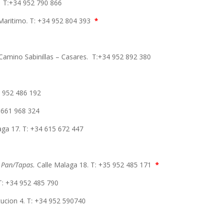
 T:+34 952 790 866
Maritimo. T: +34 952 804 393
*
Camino Sabinillas – Casares. T:+34 952 892 380
4 952 486 192
4 661 968 324
laga 17. T: +34 615 672 447
–
Pan/Tapas.
Calle Malaga 18. T: +35 952 485 171
*
 T: +34 952 485 790
itucion 4. T: +34 952 590740