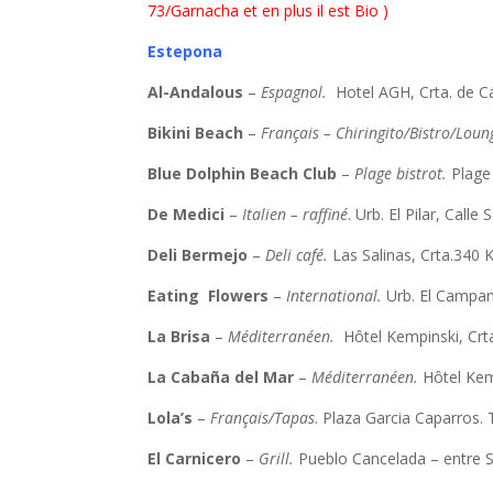
73/Garnacha et en plus il est Bio )
Estepona
Al-Andalous
–
Espagnol.
Hotel AGH, Crta. de C
Bikini Beach
–
Français – Chiringito/Bistro/Loun
Blue Dolphin Beach Club
–
Plage bistrot.
Plage
De Medici
–
Italien – raffiné
. Urb. El Pilar, Call
Deli Bermejo
–
Deli café.
Las Salinas, Crta.340
Eating Flowers
–
International.
Urb. El Campan
La Brisa
–
Méditerranéen.
Hôtel Kempinski, Crt
La Cabaña del Mar
–
Méditerranéen.
Hôtel Kem
Lola’s
–
Français/Tapas
. Plaza Garcia Caparros
El Carnicero
–
Grill.
Pueblo Cancelada – entre 