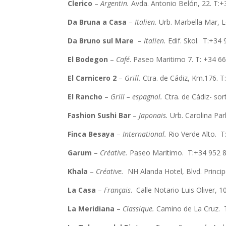
Clerico
–
Argentin.
Avda. Antonio Belón, 22. T:
Da Bruna a Casa
–
Italien.
Urb. Marbella Mar, 
Da Bruno sul Mare
–
Italien.
Edif. Skol. T:+34
El Bodegon
–
Café
. Paseo Maritimo 7. T: +34 6
El Carnicero 2
–
Grill.
Ctra. de Cádiz, Km.176. 
El Rancho
–
Grill – espagnol.
Ctra. de Cádiz- so
Fashion Sushi Bar
–
Japonais.
Urb. Carolina Par
Finca Besaya
–
International.
Rio Verde Alto. 
Garum
–
Créative.
Paseo Maritimo. T:+34 952 
Khala
–
Créative.
NH Alanda Hotel, Blvd. Princ
La Casa
–
Français
. Calle Notario Luis Oliver, 1
La Meridiana
–
Classique.
Camino de La Cruz. 