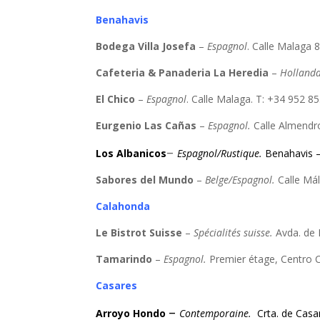
Benahavis
Bodega Villa Josefa
–
Espagnol
. Calle Malaga 
Cafeteria & Panaderia La Heredia
–
Hollanda
El Chico
–
Espagnol
. Calle Malaga. T: +34 952 8
Eurgenio Las Cañas
–
Espagnol.
Calle Almendro
–
Los Albanicos
Espagnol/Rustique.
Benahavis –
Sabores del Mundo
–
Belge/Espagnol.
Calle Mál
Calahonda
Le Bistrot Suisse
–
Spécialités suisse.
Avda. de 
Tamarindo
–
Espagnol.
Premier étage, Centro 
Casares
–
Arroyo Hondo
Contemporaine.
Crta. de Casa