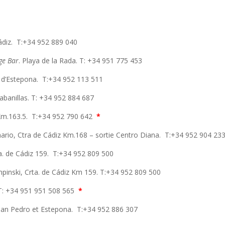
ádiz. T:+34 952 889 040
ge Bar
. Playa de la Rada. T: +34 951 775 453
 d’Estepona. T:+34 952 113 511
e Sabanillas. T: +34 952 884 687
 Km.163.5. T:+34 952 790 642
*
ario, Ctra de Cádiz Km.168 – sortie Centro Diana. T:+34 952 904 23
a. de Cádiz 159. T:+34 952 809 500
pinski, Crta. de Cádiz Km 159. T:+34 952 809 500
. T: +34 951 951 508 565
*
San Pedro et Estepona. T:+34 952 886 307