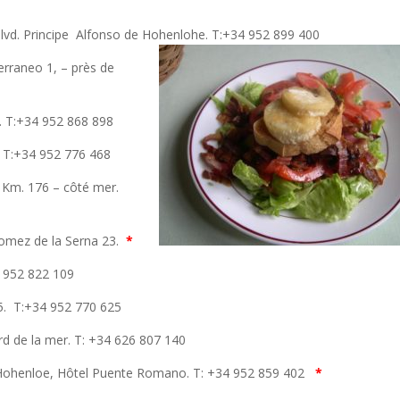
Blvd. Principe Alfonso de Hohenlohe. T:+34 952 899 400
erraneo 1, – près de
4. T:+34 952 868 898
. T:+34 952 776 468
 Km. 176 – côté mer.
omez de la Serna 23.
*
4 952 822 109
.5. T:+34 952 770 625
rd de la mer. T: +34 626 807 140
 Hohenloe, Hôtel Puente Romano. T: +34 952 859 402
*