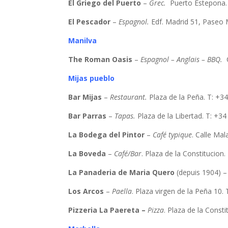
El Griego del Puerto
–
Grec.
Puerto Estepona.
El Pescador
–
Espagnol.
Edf. Madrid 51, Paseo 
Manilva
The Roman Oasis
–
Espagnol – Anglais – BBQ.
Mijas pueblo
Bar Mijas
–
Restaurant.
Plaza de la Peña. T: +3
Bar Parras
–
Tapas.
Plaza de la Libertad. T: +3
La Bodega del Pintor
–
Café typique
. Calle Ma
La Boveda
–
Café/Bar
. Plaza de la Constitucion.
La Panaderia de Maria Quero
(depuis 1904) 
Los Arcos
–
Paella
. Plaza virgen de la Peña 10.
Pizzeria La Paereta –
Pizza
. Plaza de la Const