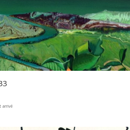
33
 arrivé