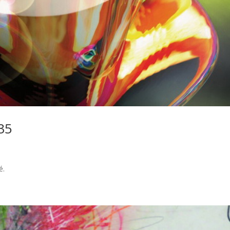
35
é.