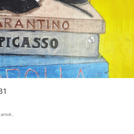
31
rrivé...