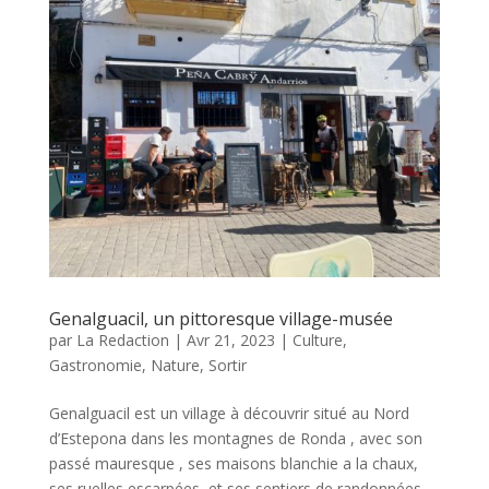
Genalguacil, un pittoresque village-musée
par
La Redaction
|
Avr 21, 2023
|
Culture
,
Gastronomie
,
Nature
,
Sortir
Genalguacil est un village à découvrir situé au Nord
d’Estepona dans les montagnes de Ronda , avec son
passé mauresque , ses maisons blanchie a la chaux,
ses ruelles escarpées, et ses sentiers de randonnées