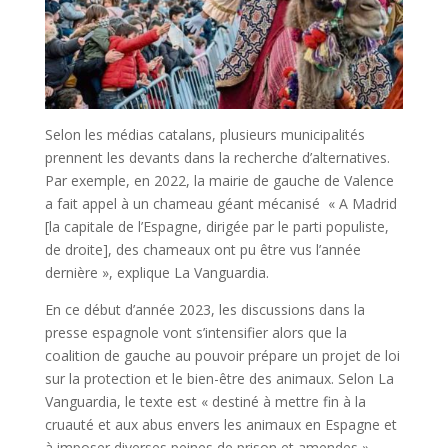
Selon
les
médias
catalans,
plusieurs
municipalités
prennent
les
devants
dans
la
recherche
d’alternatives.
Par
exemple,
en
2022,
la
mairie
de
gauche
de
Valence
a
fait
appel
à
un
chameau
géant
mécanisé
« A
Madrid
[la
capitale
de
l’Espagne,
dirigée
par
le
parti
populiste,
de
droite],
des
chameaux
ont
pu
être
vus
l’année
dernière »,
explique
La
Vanguardia.
En ce début d’année 2023,
les
discussions
dans
la
presse
espagnole
vont
s’intensifier
alors
que
la
coalition
de
gauche
au
pouvoir
prépare
un
projet
de
loi
sur
la
protection
et
le
bien-être
des
animaux.
Selon
La
Vanguardia,
le
texte
est
« destiné
à
mettre
fin
à
la
cruauté
et
aux
abus
envers
les
animaux
en
Espagne
et
à
imposer
diverses
peines
de
prison
et
amendes ».