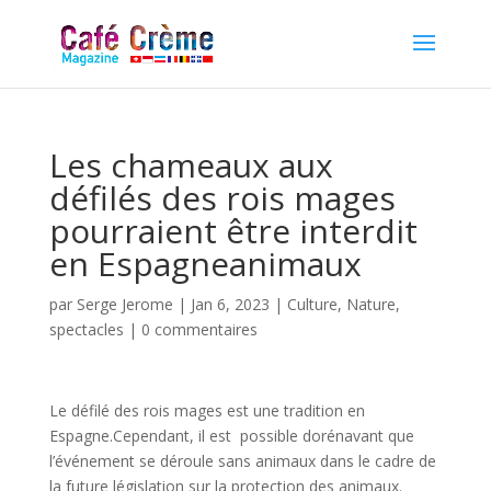
Les chameaux aux
défilés des rois mages
pourraient être interdit
en Espagneanimaux
par
Serge Jerome
|
Jan 6, 2023
|
Culture
,
Nature
,
spectacles
|
0 commentaires
Le défilé des rois mages est une tradition en
Espagne.
Cependant,
il
est
possible
dorénavant
que
l’événement
se
déroule
sans
animaux
dans
le
cadre
de
la
future
législation
sur
la
protection
des
animaux.