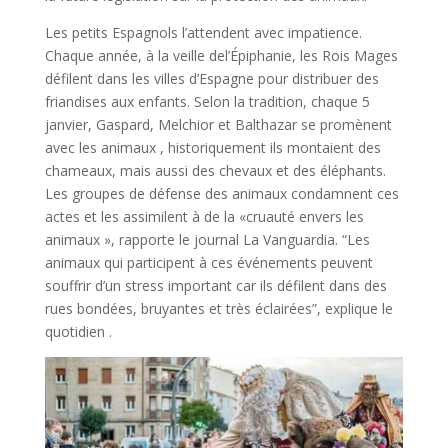
Les petits Espagnols l’attendent avec impatience.
Chaque
année,
à
la
veille
de
l’Épiphanie,
les
Rois
Mages
défilent
dans
les
villes
d’Espagne
pour
distribuer
des
friandises
aux
enfants.
Selon
la
tradition,
chaque
5
janvier,
Gaspard,
Melchior
et
Balthazar
se
promènent
avec
les
animaux
,
historiquement
ils
montaient
des
chameaux,
mais
aussi
des
chevaux
et
des
éléphants.
Les
groupes
de
défense
des
animaux
condamnent
ces
actes
et
les
assimilent
à
de
la
«
cruauté
envers
les
animaux
»,
rapporte
le
journal
La
Vanguardia. “Les
animaux qui participent à ces événements peuvent
souffrir d’un stress important car ils défilent dans des
rues bondées, bruyantes et très éclairées”, explique le
quotidien .