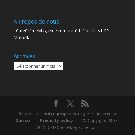
À Propos de nous
CafeCrèmeMagazine.com est édité par la s.l. SP
Marbella.
Archives
Archives
Propulsé par
notre propre énergie
et hébergé en
Suisse
——
Privacity policy
----- © Copyright 2007-
2025 CafeCremeMagazine.com