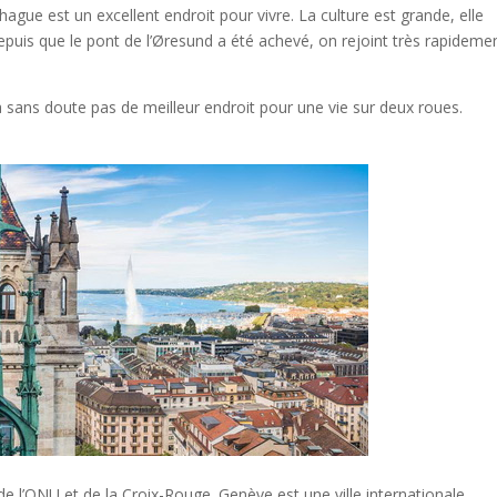
hague est un excellent endroit pour vivre. La culture est grande, elle
puis que le pont de l’Øresund a été achevé, on rejoint très rapidemen
 a sans doute pas de meilleur endroit pour une vie sur deux roues.
e l’ONU et de la Croix-Rouge. Genève est une ville internationale.