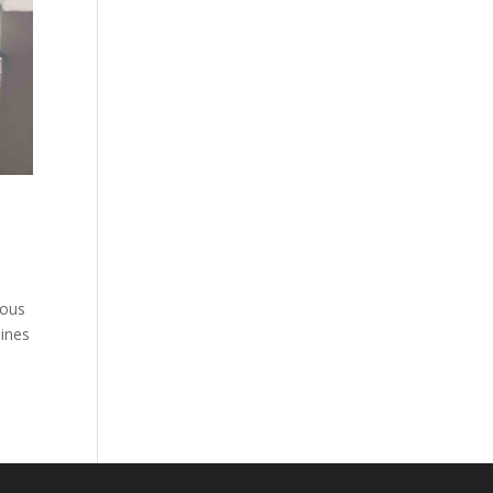
vous
aines