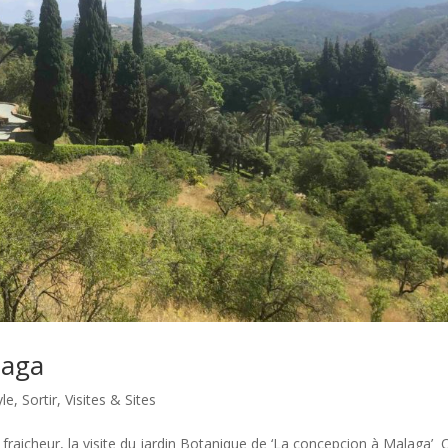
laga
yle
,
Sortir
,
Visites & Sites
fraicheur, la visite du jardin Botanique de ‘La concepcion à Malaga’ 