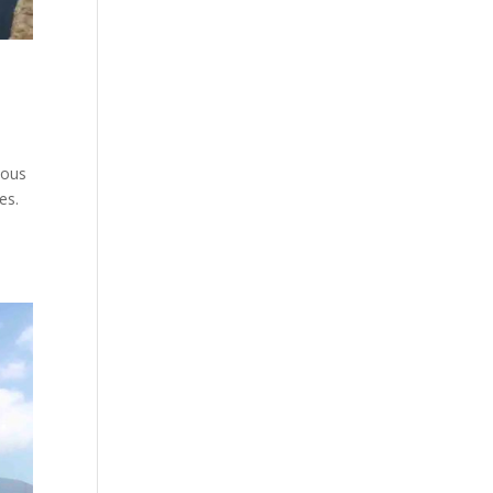
vous
es.